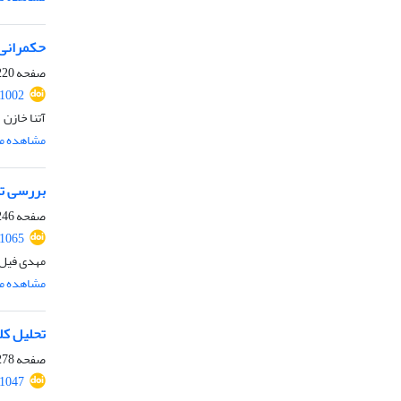
حکمرانی 
صفحه
20-245
.1002
آتنا خازن
مشاهده مق
بررسی تا
صفحه
46-277
.1065
مهدی فیل 
مشاهده مق
تحلیل کل
صفحه
78-295
.1047