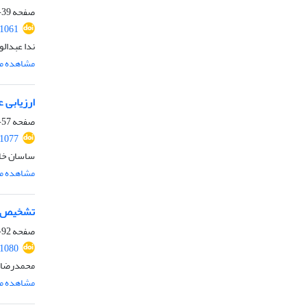
صفحه
39-56
.1061
ندا عبدالو
مشاهده مق
ارزیابی 
صفحه
57-91
.1077
ساسان خا
مشاهده مق
تشخیص نا
صفحه
92-126
.1080
محمدرضا کی
مشاهده مق