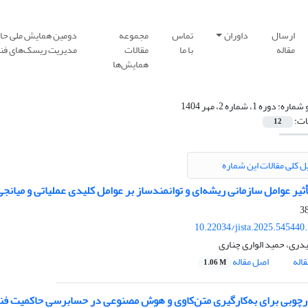
ارسال
داوران
تماس
مجموعه
دومین همایش ملی حا
مقاله
با ما
مقالات
مدیریت ریسک‌های فنا
همایش‌ها
 شماره:
دوره 1، شماره 2، مهر 1404
ات:
12
ل کلی مقالات این شماره
ثیر عوامل سازمانی ریشه‌ای و توانمندساز بر عوامل کلیدی عملیاتی و میان
10.22034/jista.2025.545440
دری، حمید الواری چناری
اله
اصل مقاله
1.06 M
ارچوبی برای به‌کارگیری متن‌کاوی و هوش مصنوعی در حسابرسی حاکمیت فنا