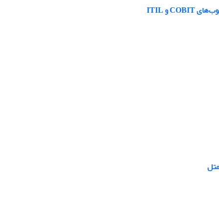
C و ITIL
متل