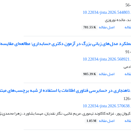
10.22034/jista.2026.544803
ند، مائده نوروزی
اله
اصل مقاله
781.55 K
عملکرد مدل‌های زبانی بزرگ در آزمون دکتری حسابداری: مطالعه‌ای مقای
10.22034/jista.2026.568921
دمی
اله
اصل مقاله
985.39 K
هنجاری در حسابرسی فناوری اطلاعات با استفاده از شبه برچسب‌های مبت
10.22034/jista.2026.570638
وان پور، غزاله کاکاوند تیموری، مریم غائبی، نگار نقدیان، مهسا بشاورد، زهرا محمدی‌نژ
اله
اصل مقاله
1.05 M