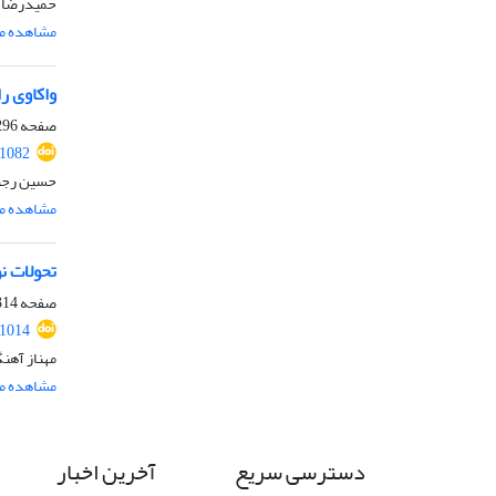
حمیدرضا گ
مشاهده مق
واکاوی ر
صفحه
96-313
.1082
حسین رجب
مشاهده مق
تحولات ن
صفحه
14-326
.1014
مهناز آهن
مشاهده مق
دسترسی سریع
آخرین اخبار