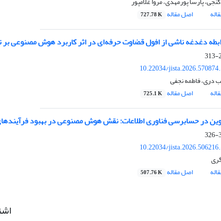
نجی، پارسا پورمهدی، مروا غلامپور
اله
اصل مقاله
727.78 K
ابطه دغدغه‌ ناشی از افول قضاوت حرفه‌ای در اثر کاربرد هوش مصنوعی بر 
2
10.22034/jista.2026.570874
 دری، فاطمه نجفی
اله
اصل مقاله
725.1 K
وین در حسابرسی فناوری اطلاعات: نقش هوش مصنوعی در بهبود فرآیندها
3
10.22034/jista.2026.506216
گری
اله
اصل مقاله
507.76 K
اشت