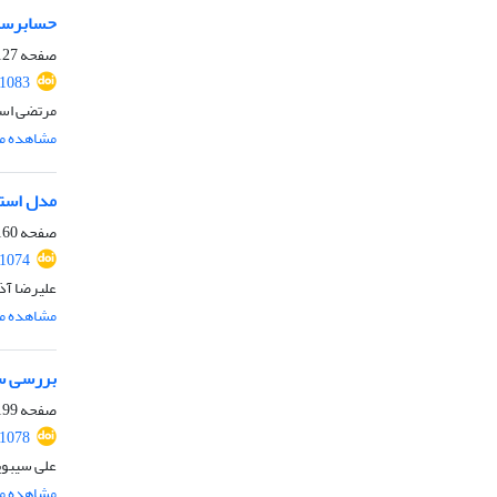
حسابرسی و
صفحه
27-159
.1083
مرتضی اسد
مشاهده مق
مدل استق
صفحه
60-198
.1074
علیرضا آذ
مشاهده مق
بررسی سی
صفحه
99-219
.1078
علی سیبوی
مشاهده مق