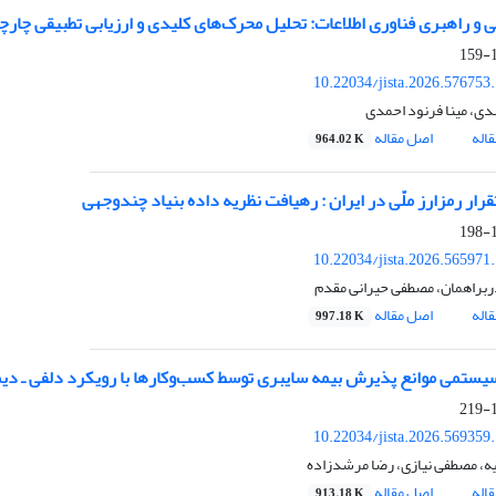
 راهبری فناوری اطلاعات: تحلیل محرک‌های کلیدی و ارزیابی تطبیقی چارچوب‌های OBIT
1
10.22034/jista.2026.576753
ی، مینا فرنود احمدی
اله
اصل مقاله
964.02 K
رار رمزارز ملّی در ایران : رهیافت نظریه داده بنیاد چندوجهی
1
10.22034/jista.2026.565971
ربراهمان، مصطفی حیرانی مقدم
اله
اصل مقاله
997.18 K
ستمی موانع پذیرش بیمه سایبری توسط کسب‌و‌کارها با رویکرد دلفی ـ دی
1
10.22034/jista.2026.569359
ه، مصطفی نیازی، رضا مرشدزاده
اله
اصل مقاله
913.18 K