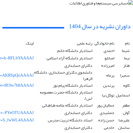
داوران نشریه در سال 1404
نام
نام خانوادگی
رتبه علمی
لینک
شیما
احمدی
استادیار دانشگاه خاتم
نیما
اصانلو
استادیار دانشگاه آزاد اسلامی
3&user=h-RFLbYAAAAJ
طناز
امیرزاده
دکترای حسابداری
دانشجوی دکترای حسابداری، دانشگاه
سمیرا
پرماه
&user=AKRSpQoAAAAJ
الزهرا
کاوه
پرندین
استادیار دانشگاه پیام نور
&user=9E9w7b8AAAAJ
استادیار دانشگاه حضرت معصومه
اسماعیل
توکل نیا
(س)،
مظفر
جمالیان پور
استادیار دانشگاه علامه طباطبائی
آوان
جمشیدی
دکترای حسابداری
&user=-PYeOTUAAAAJ
علیرضا
حسن زاده
استاد دانشگاه تربیت مدرس
&user=S_fwWL4AAAAJ
ساسان
خادمی
دکترای حسابداری