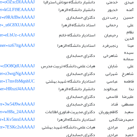
مهدی
خدمتی
دانشیار دانشگاه موناش استرالیا
3&user=oOZxcDIAAAAJ
آمنه
خدیور
دانشیار دانشگاه الزهرا
3&user=kGLFl9EAAAAJ
حسین
رجب دری
دکترای حسابداری
&user=e9RAfBwAAAAJ
علی
رحمانی
استاد دانشگاه الزهرا
&user=_u6C8XUAAAAJ
نظام
رحیمیان
استادیار دانشگاه خاتم
3&user=eLbUz-cAAAAJ
الدین
مینا
رنجبرفرد
استادیار دانشگاه الزهرا
3&user=xz67itgAAAAJ
سیده
شاهرخی
دکترای حسابداری
سمانه
علی
شایان
هیات علمی دانشگاه تربیت مدرس
&user=cDO8QdUAAAAJ
شاهرخ
شهرابی
دکترای حسابداری
n&user=z3wqjNgAAAAJ
فاطمه
عباسی
استادیار دانشگاه شهید بهشتی
3&user=17mvIbMqnhUC
ندا
عبدالوند
دانشیار دانشگاه الزهرا
3&user=HRxziJ4AAAAJ
علیرضا
قاسمی
دکترای حسابداری
مصطفی
قناد
دکترای حسابداری
n&user=3w54J9wAAAAJ
سعید
کاظم پوریان
دکترای مدیریت فناوری اطلاعات
&user=wH8a_24AAAAJ
حمیدرضا
گنجی
استادیار دانشگاه الزهرا
&user=LKv5mxIAAAAJ
امیر
مرادی
هیات علمی دانشگاه شهید بهشتی
3&user=7ESKc2sAAAAJ
حمید
مرادی
دکترای حسابداری