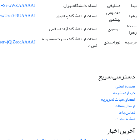
بیتا
مشایخی
استاد دانشگاه تهران
&user=Si-xWZAAAAAJ
معصومی
زهرا
استادیار دانشگاه پیام نور
&user=Uzo0sRUAAAAJ
بیلندی
سیده
موسوی
استادیار دانشگاه آزاد اسلامی
زهرا
استادیار دانشگاه حضرت معصومه
مرضیه
نوراحمدی
3&user=jQjZeocAAAAJ
(س)،
دسترسی سریع
صفحه اصلی
درباره نشریه
اعضای هیات تحریریه
ارسال مقاله
تماس با ما
نقشه سایت
آخرین اخبار