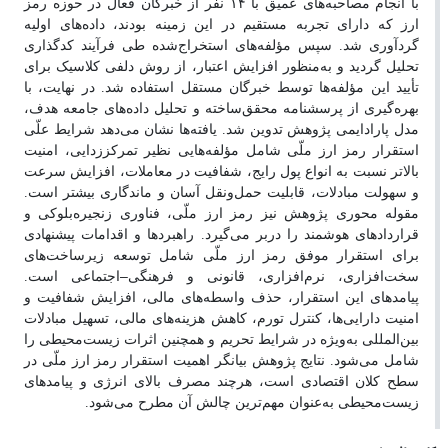
با انجام مصاحبه‌های عمیق با
۱۴
نفر از خبرگان فعال در حوزه رمز
ارز که دارای تجربه مستقیم در این زمینه بودند، داده‌های اولیه
گردآوری شد. سپس مؤلفه‌های استخراج‌شده طی فرآیند کدگذاری
تحلیل گردید و به‌منظور افزایش اعتبار، از روش دلفی کلاسیک برای
تأیید این مؤلفه‌ها توسط خبرگان مستقل استفاده شد. در نهایت، با
بهره‌گیری از پرسشنامه محقق‌ساخته و تحلیل داده‌های جامعه هدف،
مدل پارادایمی پژوهش تدوین شد. یافته‌ها نشان می‌دهد شرایط علّی
استقرار رمز ارز ملّی شامل مؤلفه‌هایی نظیر تمرکززدایی، امنیت
بالاتر نسبت به انواع پول رایج، شفافیت در معاملات، افزایش سرعت
و سهولت مبادلات، قابلیت حمل‌ونقل آسان و ماندگاری بیشتر است.
مقوله محوری پژوهش نیز رمز ارز ملّی، فناوری زنجیره‌بلوکی و
قراردادهای هوشمند را دربر می‌گیرد. راهبردها و اقدامات پیشنهادی
برای استقرار موفق رمز ارز ملّی شامل توسعه زیرساخت‌های
–
سخت‌افزاری، نرم‌افزاری، قانونی و فرهنگی
اجتماعی است.
پیامدهای این استقرار، حذف واسطه‌های مالی، افزایش شفافیت و
امنیت دارایی‌ها، کنترل تورم، کاهش هزینه‌های مالی، تسهیل مبادلات
بین‌المللی به‌ویژه در شرایط تحریم و همچنین اثرات زیست‌محیطی را
شامل می‌شود. نتایج پژوهش بیانگر اهمیت استقرار رمز ارز ملّی در
سطح کلان اقتصادی است، هرچند مصرف بالای انرژی و پیامدهای
زیست‌محیطی به‌عنوان مهم‌ترین چالش آن مطرح می‌شود
.