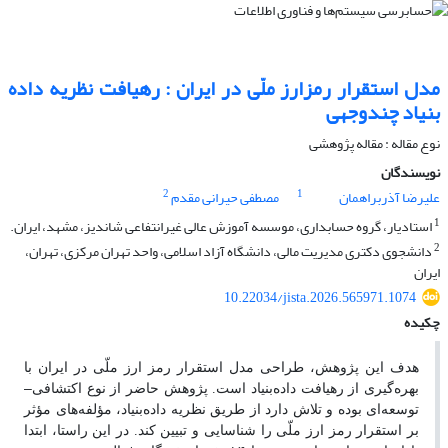
مدل استقرار رمزارز ملّی در ایران : رهیافت نظریه داده
بنیاد چندوجهی
نوع مقاله : مقاله پژوهشی
نویسندگان
2
1
علیرضا آذربراهمان
مصطفی حیرانی مقدم
1
استادیار، گروه حسابداری، موسسه آموزش عالی غیرانتفاعی شاندیز، مشهد، ایران.
2
دانشجوی دکتری مدیریت مالی، دانشگاه آزاد اسلامی، واحد تهران مرکزی، تهران،
ایران
10.22034/jista.2026.565971.1074
چکیده
هدف این پژوهش، طراحی مدل استقرار رمز ارز ملّی در ایران با
–
بهره‌گیری از رهیافت داده‌بنیاد است. پژوهش حاضر از نوع اکتشافی
توسعه‌ای بوده و تلاش دارد از طریق نظریه داده‌بنیاد، مؤلفه‌های مؤثر
بر استقرار رمز ارز ملّی را شناسایی و تبیین کند. در این راستا، ابتدا