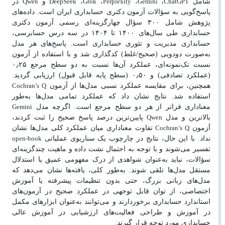
شامل
ChatGPT
،
Gemini
،
Perplexity
،
Grok
،
DeepSeek
و
Qwen
در
پاسخ‌گویی به سؤالات آزمون دکتری حسابداری ایران است. داده‌های
پژوهش شامل
۳۰۰
سؤال چهارگزینه‌ای رسمی آزمون دکتری
حسابداری طی سال‌های
۱۴۰۰
تا
۱۴۰۴
در سه درس حسابرسی،
حسابداری مدیریت و تئوری حسابداری است. پاسخ‌های هر مدل
به‌صورت دودویی (صحیح/غلط) کدگذاری شد و با استفاده از آزمون
٫
نسبت تک‌نمونه‌ای، عملکرد آن‌ها نسبت به دو سطح مرجع
۲۵
۰
٫
(
عملکرد تصادفی) و
۵۰ (
۰
سطح پایه قابل قبول) ارزیابی گردید.
همچنین، برای مقایسه عملکرد نسبی مدل‌ها از آزمون
Cochran’s Q
استفاده شد. نتایج نشان داد که عملکرد تمامی مدل‌ها به‌طور
معناداری فراتر از هر دو سطح مرجع است. اگرچه مدل
Gemini
بالاترین و مدل
Qwen
پایین‌ترین درصد پاسخ صحیح را ثبت کردند،
آزمون
Cochran’s Q
تفاوت معناداری میان عملکرد کلی مدل‌ها نشان
نداد. با این حال، نتایج در چارچوب یک سناریوی عملیاتی
open-book
تفسیر می‌شوند و با توجه به احتمال نشت داده و ماهیت چندگزینه‌ای
سؤالات، نباید به‌عنوان شواهدی از درک مفهومی عمیق یا استدلال
مستقل مدل‌ها تلقی شوند. به‌طور کلی، یافته‌ها نشان می‌دهد که
مدل‌های زبانی بزرگ، حتی بدون تنظیمات پیشرفته یا آموزش
اختصاصی، از توان قابل توجهی در عملکرد صحیح در آزمون‌های
استاندارد حسابداری برخوردارند و می‌توانند به‌عنوان ابزارهای مکمل
در آموزش و طراحی فعالیت‌های ارزشیابی در آموزش عالی
حسابداری مورد توجه قرار گیرند.