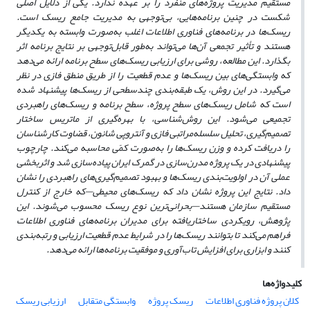
مستقیم مدیریت پروژه‌های منفرد را بر عهده ندارد. یکی از دلایل اصلی
شکست در چنین برنامه‌هایی، بی‌توجهی به مدیریت جامع ریسک است
.
ریسک‌ها در برنامه‌های فناوری اطلاعات اغلب به‌صورت وابسته به یکدیگر
هستند و تأثیر تجمعی آن‌ها می‌تواند به‌طور قابل‌توجهی بر نتایج برنامه اثر
بگذارد. این مطالعه، روشی برای ارزیابی ریسک‌های سطح برنامه ارائه می‌دهد
که وابستگی‌های بین ریسک‌ها و عدم قطعیت را از طریق منطق فازی در نظر
می‌گیرد
.
در این روش، یک طبقه‌بندی چندسطحی از ریسک‌ها پیشنهاد شده
است که شامل ریسک‌های سطح پروژه، سطح برنامه و ریسک‌های راهبردی
تجمیعی می‌شود. این روش‌شناسی، با بهره‌گیری از ماتریس ساختار
تصمیم‌گیری، تحلیل سلسله‌مراتبی فازی و آنتروپی شانون، قضاوت کارشناسان
را دریافت کرده و وزن ریسک‌ها را به‌صورت کمّی محاسبه می‌کند
.
چارچوب
پیشنهادی در یک پروژه مدرن‌سازی در گمرک ایران پیاده‌سازی شد و اثربخشی
عملی آن در اولویت‌بندی ریسک‌ها و بهبود تصمیم‌گیری‌های راهبردی را نشان
داد. نتایج این پروژه نشان داد که ریسک‌های محیطی
—
که خارج از کنترل
مستقیم سازمان هستند
—
بحرانی‌ترین نوع ریسک محسوب می‌شوند
.
این
پژوهش، رویکردی ساختاریافته برای مدیران برنامه‌های فناوری اطلاعات
فراهم می‌کند تا بتوانند ریسک‌ها را در شرایط عدم قطعیت ارزیابی و رتبه‌بندی
کنند و ابزاری برای افزایش تاب‌آوری و موفقیت برنامه‌ها ارائه می‌دهد
.
کلیدواژه‌ها
کلان پروژه فناوری اطلاعات
ریسک پروژه
وابستگی متقابل
ارزیابی ریسک