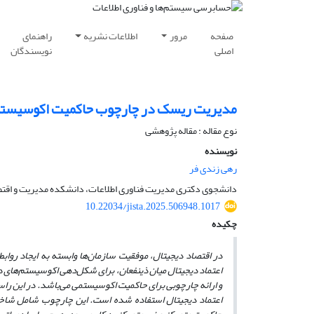
صفحه
مرور
اطلاعات نشریه
راهنمای
اصلی
نویسندگان
مدیریت ریسک در چارچوب حاکمیت اکوسیستم‌ه
نوع مقاله : مقاله پژوهشی
نویسنده
رهی زندی فر
دانشجوی دکتری مدیریت فناوری اطلاعات، دانشکده مدیریت و اقتصا
10.22034/jista.2025.506948.1017
چکیده
در اقتصاد دیجیتال، موفقیت سازمان‌ها وابسته به ایجاد رواب
اعتماد دیجیتال میان ذینفعان، برای شکل‌دهی اکوسیستم‌های
و ارائه چارچوبی برای حاکمیت اکوسیستمی می‌باشد. در این راس
اعتماد دیجیتال استفاده شده است. این چارچوب شامل شاخص