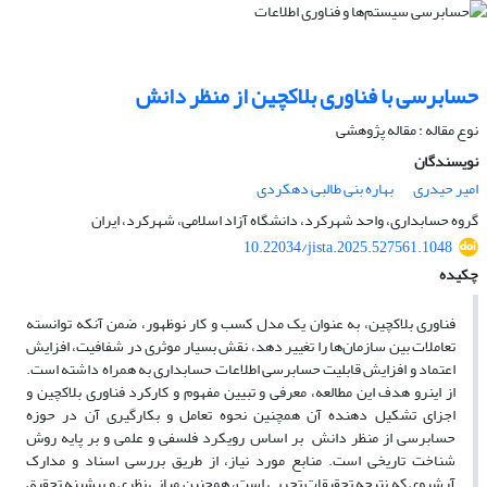
حسابرسی با فناوری بلاکچین از منظر دانش
نوع مقاله : مقاله پژوهشی
نویسندگان
امیر حیدری
بهاره بنی طالبی دهکردی
گروه حسابداری، واحد شهرکرد، دانشگاه آزاد اسلامی، شهرکرد، ایران
10.22034/jista.2025.527561.1048
چکیده
فناوری بلاکچین، به عنوان یک مدل کسب و کار نوظهور، ضمن آنکه توانسته
تعاملات بین سازمان‌ها را تغییر دهد، نقش بسیار موثری در شفافیت، افزایش
اعتماد و افزایش قابلیت حسابرسی اطلاعات حسابداری به همراه داشته است.
از اینرو هدف این مطالعه، معرفی و تبیین مفهوم و کارکرد فناوری بلاکچین و
اجزای تشکیل دهنده آن همچنین نحوه تعامل و بکارگیری آن در حوزه
حسابرسی از منظر دانش بر اساس رویکرد فلسفی و علمی و بر پایه روش
شناخت تاریخی است. منابع مورد نیاز، از طریق بررسی اسناد و مدارک
آرشیوی که نتیجه تحقیقات تجربی است، همچنین مبانی نظری و پیشینه تحقیق