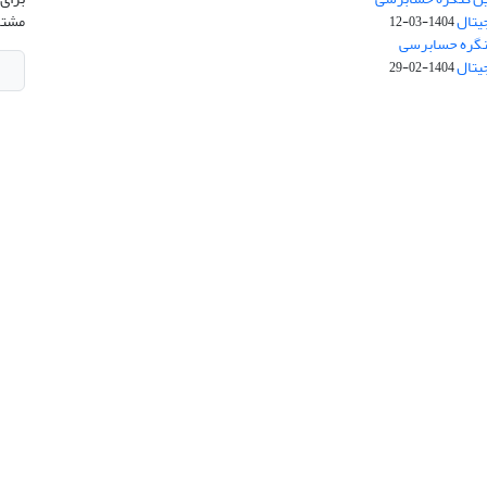
جیتال
مشتر
1404-03-12
کنگره حسابرسی
جیتال
1404-02-29