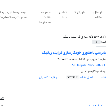
ارسال
داوران
تماس
مجموعه
دومین همایش ملی حا
مقاله
با ما
مقالات
مدیریت ریسک‌های فنا
همایش‌ها
ژه‌ها =
خودکارسازی فرایند رباتیک
ات:
1
برسی با فناوری خودکارسازی فرایند رباتیک
201-225
10.22034/jista.2025.528273
 مقدم، کاوه پرندین
اله
اصل مقاله
چکیده تفصیلی
587.35 K
اشت
مین کنگره حسابرسی
برای 